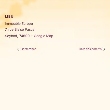
LIEU
Immeuble Europe
7, rue Blaise Pascal
Seynod
,
74600
+ Google Map
Conférence
Café des parents