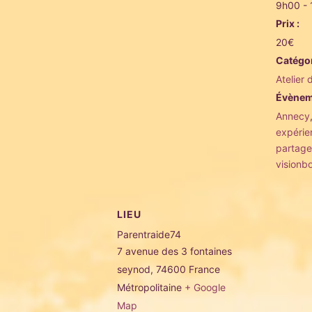
9h00 -
Prix :
20€
Catégo
Atelier 
Évènem
Annecy
expérie
partage
visionb
LIEU
Parentraide74
7 avenue des 3 fontaines
seynod
,
74600
France
Métropolitaine
+ Google
Map