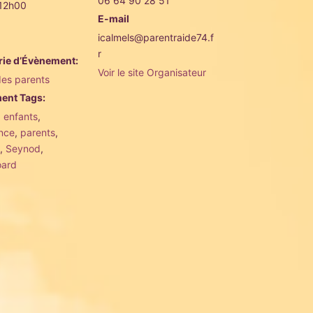
06 64 90 28 51
 12h00
E-mail
icalmels@parentraide74.f
r
rie d’Évènement:
Voir le site Organisateur
des parents
ent Tags:
,
enfants
,
nce
,
parents
,
,
Seynod
,
oard