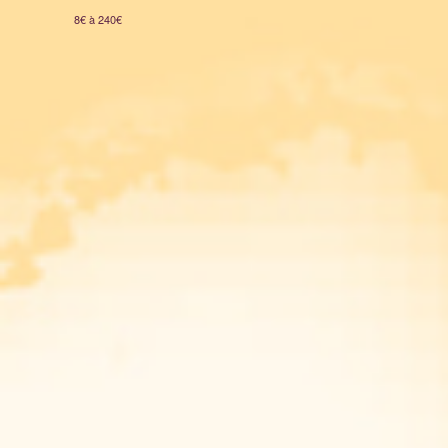
8€ à 240€