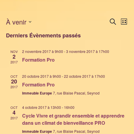
À venir
Rech
Na
Recherche
Liste
Sélectionnez
d
et
Derniers Évènements passés
une
vu
navi
date.
2 novembre 2017 à 9h00
-
3 novembre 2017 à 17h00
NOV
Év
2
Formation Pro
de
2017
vues
20 octobre 2017 à 9h00
-
22 octobre 2017 à 17h00
OCT
20
Formation Pro
2017
Évèn
Immeuble Europe
7, rue Blaise Pascal, Seynod
4 octobre 2017 à 13h00
-
16h00
OCT
4
Cycle Vivre et grandir ensemble et apprendre
2017
dans un climat de bienveillance PRO
Immeuble Europe
7, rue Blaise Pascal, Seynod