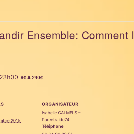
randir Ensemble: Comment l
23h00
8€ À 240€
LS
ORGANISATEUR
Isabelle CALMELS –
Parentraide74
embre 2015
Téléphone