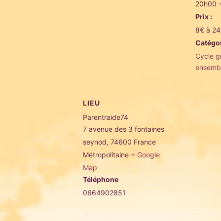
20h00 
Prix :
8€ à 2
Catégo
Cycle gr
ensemb
LIEU
Parentraide74
7 avenue des 3 fontaines
seynod
,
74600
France
Métropolitaine
+ Google
Map
Téléphone
0664902851