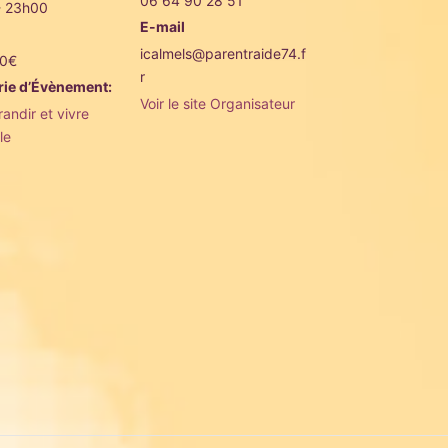
06 64 90 28 51
- 23h00
E-mail
icalmels@parentraide74.f
40€
r
rie d’Évènement:
Voir le site Organisateur
andir et vivre
le