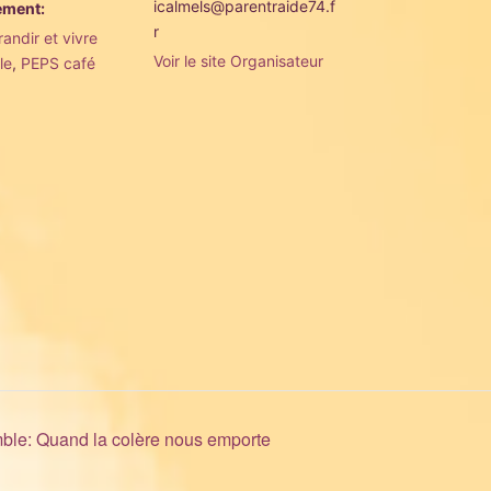
icalmels@parentraide74.f
ement:
r
andir et vivre
Voir le site Organisateur
le
,
PEPS café
ble: Quand la colère nous emporte