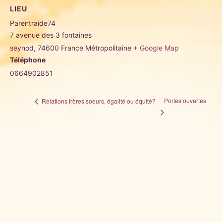
LIEU
Parentraide74
7 avenue des 3 fontaines
seynod
,
74600
France Métropolitaine
+ Google Map
Téléphone
0664902851
Portes ouvertes
Relations frères soeurs, égalité ou équité?