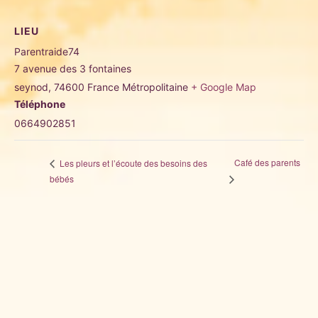
LIEU
Parentraide74
7 avenue des 3 fontaines
seynod
,
74600
France Métropolitaine
+ Google Map
Téléphone
0664902851
Café des parents
Les pleurs et l’écoute des besoins des
bébés