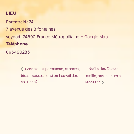
LIEU
Parentraide74
7 avenue des 3 fontaines
seynod
,
74600
France Métropolitaine
+ Google Map
Téléphone
0664902851
Noël et les fêtes en
Crises au supermarché, caprices,
biscuit cassé… et si on trouvait des
famille, pas toujours si
solutions?
reposant