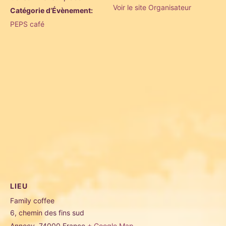
Voir le site Organisateur
Catégorie d’Évènement:
PEPS café
LIEU
Family coffee
6, chemin des fins sud
Annecy
,
74000
France
+ Google Map