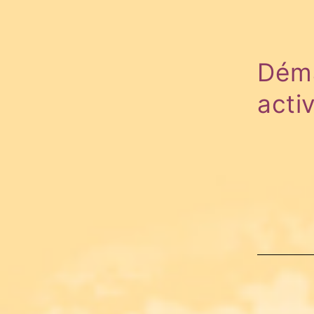
Déma
activ