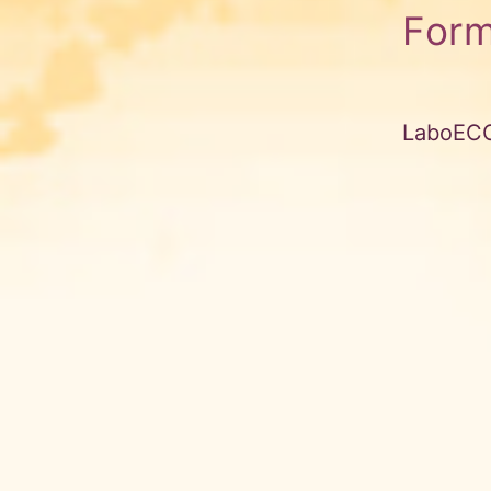
For
LaboEC