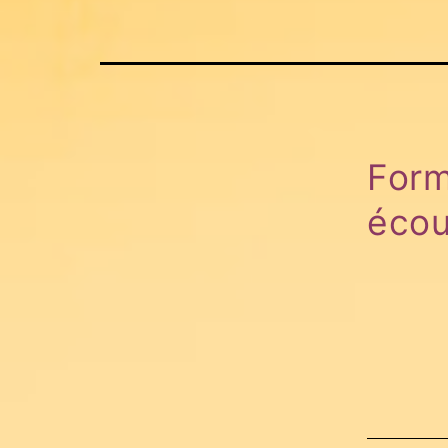
Form
écou