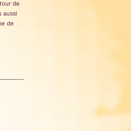
tour de
s aussi
me de
ion,