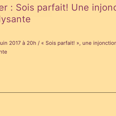
er : Sois parfait! Une injon
lysante
juin 2017 à 20h / « Sois parfait! », une injonctio
nte