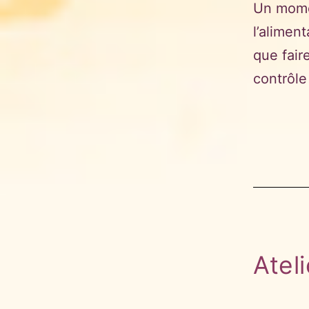
Un momen
l’alimen
que fair
contrôl
Atel