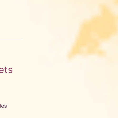
ets
les