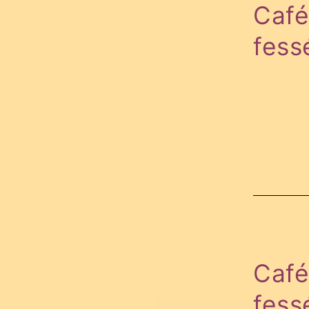
Café
fess
Café
fess