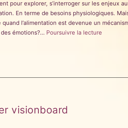
t pour explorer, s’interroger sur les enjeux au
tation. En terme de besoins physiologiques. Mai
e quand l’alimentation est devenue un mécanis
Alimentat
e des émotions?…
Poursuivre la lecture
plaisirs
et
enjeux
autour
de
la
table
ier visionboard