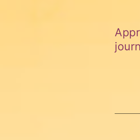
Appr
jour