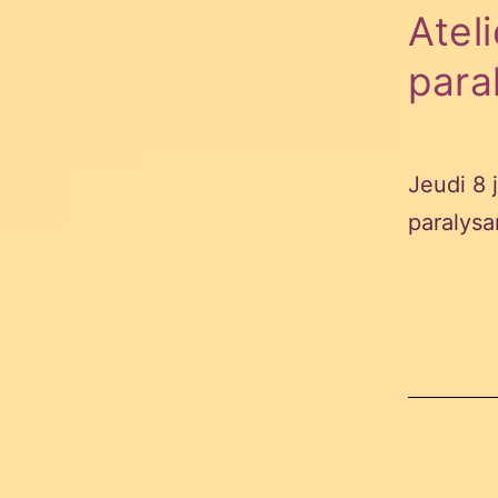
Ateli
para
Jeudi 8 
paralysa